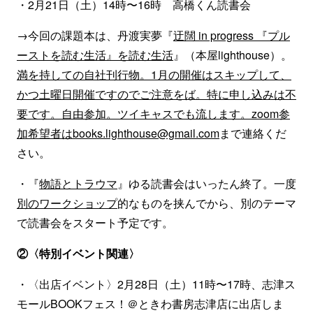
・2月21日（土）14時〜16時 高橋くん読書会
→今回の課題本は、丹渡実夢『
迂闊 in progress 『プル
ーストを読む生活』を読む生活
』（本屋lighthouse）。
満を持しての自社刊行物。1月の開催はスキップして、
かつ土曜日開催ですのでご注意をば。特に申し込みは不
要です。自由参加。ツイキャスでも流します。zoom参
加希望者はbooks.lighthouse@gmail.com
まで連絡くだ
さい。
・『
物語とトラウマ
』ゆる読書会はいったん終了。一度
別のワークショップ
的なものを挟んでから、別のテーマ
で読書会をスタート予定です。
②〈特別イベント関連〉
・〈出店イベント〉2月28日（土）11時〜17時、志津ス
モールBOOKフェス！＠ときわ書房志津店に出店しま