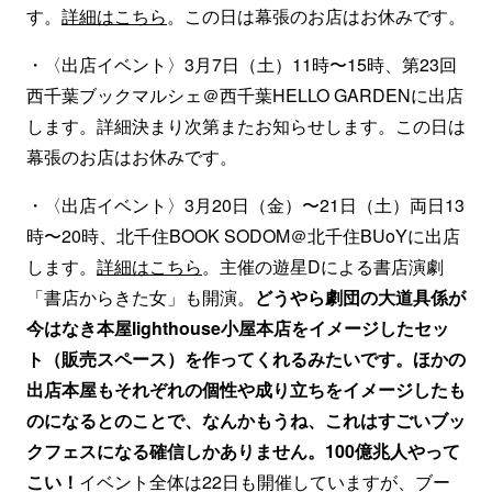
す。
詳細はこちら
。この日は幕張のお店はお休みです。
・〈出店イベント〉3月7日（土）11時〜15時、第23回
西千葉ブックマルシェ＠西千葉HELLO GARDENに出店
します。詳細決まり次第またお知らせします。この日は
幕張のお店はお休みです。
・〈出店イベント〉3月20日（金）〜21日（土）両日13
時〜20時、北千住BOOK SODOM＠北千住BUoYに出店
します。
詳細はこちら
。主催の遊星Dによる書店演劇
「書店からきた女」も開演。
どうやら劇団の大道具係が
今はなき本屋lighthouse小屋本店をイメージしたセッ
ト（販売スペース）を作ってくれるみたいです。ほかの
出店本屋もそれぞれの個性や成り立ちをイメージしたも
のになるとのことで、なんかもうね、これはすごいブッ
クフェスになる確信しかありません。100億兆人やって
こい！
イベント全体は22日も開催していますが、ブー