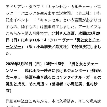
アドリアン・ダウプ『「キャンセル・カルチャー」パニ
ックーーパニックを生み出す言説空間』（青土社）刊行
記念イベント 「「キャンセル」という言葉があぶり出
すもの、隠すもの」は無事終了しました。アーカイブは
こちらから購入可能
です。
北村さん企画、次回は3月29
日（日）にキャロル・J・クローヴァー『
男と女とチェ
ーンソー
』（訳：小島朋美／晶文社）で開催決定しまし
た
。
2026年3月29日（日）13時〜15時 『男と女とチェー
ンソー――現代ホラー映画におけるジェンダー』刊行記
念～ホラー映画を生き残るには？ファイナル・ガールの
誕生と成長、その周辺～（登壇者：小島朋美、北村紗
衣）
詳細＆申込はこちらから
。本は
入荷済み
、そして私も読