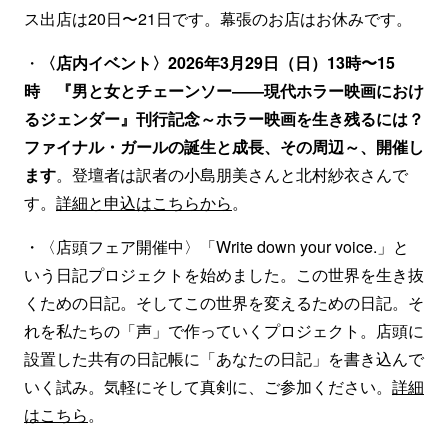
ス出店は20日〜21日です。幕張のお店はお休みです。
・
〈店内イベント〉2026年3月29日（日）13時〜15
時 『男と女とチェーンソー――現代ホラー映画におけ
るジェンダー』刊行記念～ホラー映画を生き残るには？
ファイナル・ガールの誕生と成長、その周辺～、開催し
ます
。登壇者は訳者の小島朋美さんと北村紗衣さんで
す。
詳細と申込はこちらから
。
・〈店頭フェア開催中〉「Write down your voice.」と
いう日記プロジェクトを始めました。この世界を生き抜
くための日記。そしてこの世界を変えるための日記。そ
れを私たちの「声」で作っていくプロジェクト。店頭に
設置した共有の日記帳に「あなたの日記」を書き込んで
いく試み。気軽にそして真剣に、ご参加ください。
詳細
はこちら
。