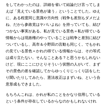
をしてわかったのは、詳細を省いて結論だけ言ってしま
えば「見えている景色が違う」ということでした。ゆえ
に、ある程度同じ意識や方向性（戦争も差別もダメだよ
ね、だから参政党はヤバいよね）を持っていても、結び
つかない事実がある。私が見ている景色＝私が得ている
情報からは現政権のやっていることは戦争と差別に結び
ついているし、高市＆小野田の言動も同じく。でもかれ
の見ている景色＝かれの得ている情報からは、その等式
は成り立たない。そんなことある？と思うかもしれない
けど、現にここにひとりそういう状態の人がいて、まず
その景色の差を確認してからゆっくりじっくり話をした
り聞いたりしてみたら、憲法改正はまずいね、という合
意形成もできました。
もちろんこれは、かれが私のことをかなり信用している
という条件が存在しているからなのかもしれないけれ