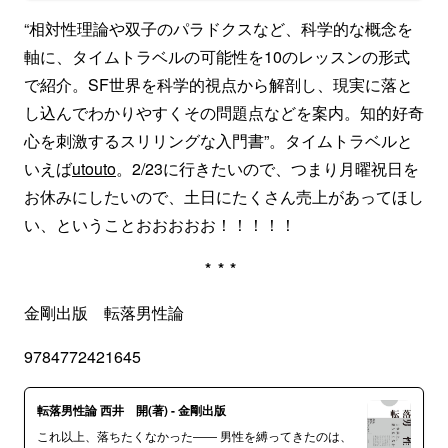
“相対性理論や双子のパラドクスなど、科学的な概念を
軸に、タイムトラベルの可能性を10のレッスンの形式
で紹介。SF世界を科学的視点から解剖し、現実に落と
し込んでわかりやすくその問題点などを案内。知的好奇
心を刺激するスリリングな入門書”。タイムトラベルと
いえば
utouto
。2/23に行きたいので、つまり月曜祝日を
お休みにしたいので、土日にたくさん売上があってほし
い、ということおおおおお！！！！！
***
金剛出版 転落男性論
9784772421645
転落男性論 西井 開(著) - 金剛出版
これ以上、落ちたくなかった―― 男性を縛ってきたのは、