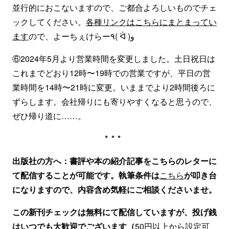
並行的におこないますので、ご都合よろしいものでチェ
ックしてください。
各種リンクはこちらにまとまってい
ます
ので、よーちぇけらー٩( ᐛ )و
⑥2024年5月より営業時間を変更しました。土日祝日は
これまでどおり12時〜19時での営業ですが、平日の営
業時間を14時〜21時に変更。いままでより2時間後ろに
ずらします。会社帰りにも寄りやすくなると思うので、
ぜひ帰り道に……。
***
出版社の方へ：書評や本の紹介記事をこちらのレターに
て配信することが可能です。執筆条件は
こちら
が叩き台
になりますので、内容含め気軽にご相談くださいませ。
この新刊チェックは無料にて配信していますが、投げ銭
はいつでも大歓迎でございます（
50円以上から設定可