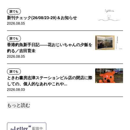
誰でも
新刊チェック(26/08/23-29)＆お知らせ
2026.08.05
誰でも
香港釣魚新手日記――花おじいちゃんの夕飯を
釣る／吉田育未
2026.08.05
誰でも
ときわ書房志津ステーションビル店の閉店に際
しての、個人的なあれやこれや...
2026.08.03
もっと読む
誰でも
クレオさんの「幸あれ！」――対面型選書サー
ビス「クレオパトラブックス」...
2026.07.31