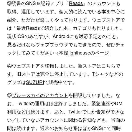
③読書のSNS＆記録アプリ「
Reads
」のアカウントも
取得、運用しています。個人的に読んでいる本を中心に
紹介、ただただ楽しくやっております。
ウェブストア
で
は「最近Readsで紹介した本」カテゴリも作りました。
現状iOSのみですが、Androidにも対応予定とのこと。
見るだけならウェブブラウザでもできるので、ぜひチェ
ックしてみてください→
本屋lighthouseのページ
④ウェブストアを移転しました。
新ストアはこちらで
す
。
旧ストア
は完全に停止しています。Tシャツなどの
グッズは
SUZURI
で販売中です。
⑤
ブルースカイのアカウント
を開設していました。な
お、Twitterの運用はほぼ終了しました。緊急連絡やDM
利用などは続けます。あと、Twitterでしか告知ができな
い／していないアカウントに関わる告知なども、当面の
間は続けます。通常のお知らせ系はほかSNSにて同時