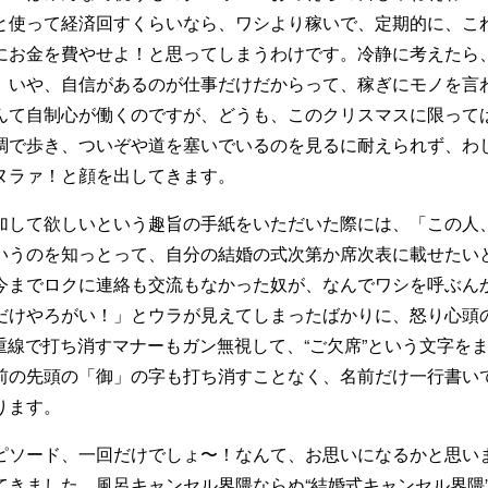
と使って経済回すくらいなら、ワシより稼いで、定期的に、こ
にお金を費やせよ！と思ってしまうわけです。冷静に考えたら
、いや、自信があるのが仕事だけだからって、稼ぎにモノを言
んて自制心が働くのですが、どうも、このクリスマスに限って
調で歩き、ついぞや道を塞いでいるのを見るに耐えられず、わ
ヌラァ！と顔を出してきます。
加して欲しいという趣旨の手紙をいただいた際には、「この人
いうのを知っとって、自分の結婚の式次第か席次表に載せたい
今までロクに連絡も交流もなかった奴が、なんでワシを呼ぶん
だけやろがい！」とウラが見えてしまったばかりに、怒り心頭の
二重線で打ち消すマナーもガン無視して、“ご欠席”という文字を
前の先頭の「御」の字も打ち消すことなく、名前だけ一行書い
ります。
ピソード、一回だけでしょ〜！なんて、お思いになるかと思い
てきました。風呂キャンセル界隈ならぬ“結婚式キャンセル界隈