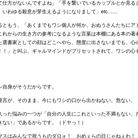
て仕方がないんですよね」「手を繋いでいるカップルとか見る
、いわゆる殺意が芽生えるようになりまして」etc……
るともう、「あくまでもワシ個人が何か、おぬうさんたちにア
これからの生き方の参考になるような言葉は本棚にある本の著
た選書家としての顔はどこへやら、態度に出さないまでも、心
！！」と叫ぶ、ギャルマインドがプリセットされて、ワシの心
シ自身がそうだからです。
発言が、そのまま、今にもワシの口から出かねない。危ない。
入った悩みの一つが「自分の人生にこれといった不満もない、
きない」であるからです。（ドヤっ！）
マスはみんなで祝うものダロォ！ おめぇらの日じゃねぇわ！