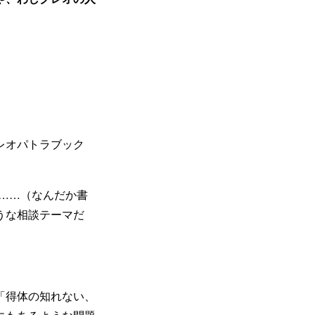
レオパトラブック
c……（なんだか書
うな相談テーマだ
「得体の知れない、