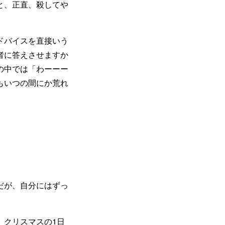
と、正直、殺してや
ドバイスを直接いう
者に答えさせますか
の中では「わーーー
もいつの間にか荒れ
だが、自分にはずっ
 クリスマスの1日