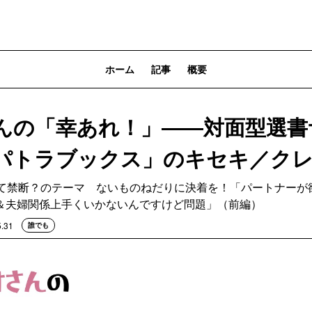
ホーム
記事
概要
んの「幸あれ！」――対面型選書
パトラブックス」のキセキ／ク
して禁断？のテーマ ないものねだりに決着を！「パートナーが
＆夫婦関係上手くいかないんですけど問題」（前編）
5.31
誰でも