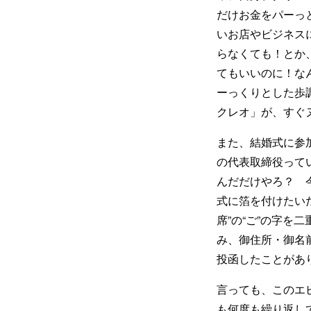
だけお金をパーっ
いお店やビジネス
らなくても！とか
てもいいのに！な
ーっくりとした歩
クレオ」が、すぐ
また、結婚式に参
の代表取締役って
んだだけやろ？ 
式に箔を付けたい
席”の“ご”の字を
み、御住所・御名
投函したことがあ
言っても、このエ
も何度も繰り返し