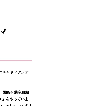
のキセキ／クレオ
、国際不動産組織
ス」をやっていま
や、わしクレオの人