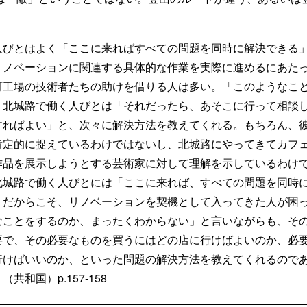
人びとはよく「ここに来ればすべての問題を同時に解決できる
リノベーションに関連する具体的な作業を実際に進めるにあた
町工場の技術者たちの助けを借りる人は多い。「このようなこ
、北城路で働く人びとは「それだったら、あそこに行って相談
すればよい」と、次々に解決方法を教えてくれる。もちろん、
肯定的に捉えているわけではないし、北城路にやってきてカフ
作品を展示しようとする芸術家に対して理解を示しているわけ
北城路で働く人びとには「ここに来れば、すべての問題を同時
。だからこそ、リノベーションを契機として入ってきた人が困
なことをするのか、まったくわからない」と言いながらも、そ
要で、その必要なものを買うにはどの店に行けばよいのか、必
行けばいいのか、といった問題の解決方法を教えてくれるので
共和国）p.157-158