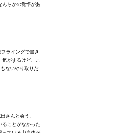
なんらかの覚悟があ
速フライングで書き
た気がするけど、こ
うもないやり取りだ
北田さんと会う。
いることがなかった
登っている山自体が