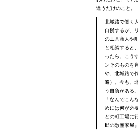
違うだけのこと。
北城路で働く
自慢するが、
の工具商人や
と相談すると
ったら、こう
ンそのものを
や、北城路で
略）。今も、
う自負がある
「なんでこん
めには何が必
どの町工場に
邱の敵産家屋』（