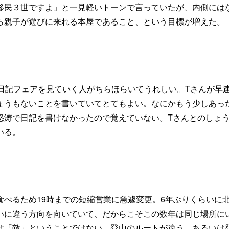
移民３世ですよ」と一見軽いトーンで言っていたが、内側には
ら親子が遊びに来れる本屋であること、という目標が増えた。
日記フェアを見ていく人がちらほらいてうれしい。Tさんが早
ょうもないことを書いていてとてもよい。なにかもう少しあっ
怒涛で日記を書けなかったので覚えていない。Tさんとのしょ
いる。
べるため19時までの短縮営業に急遽変更。6年ぶりくらいに
いに違う方向を向いていて、だからこそこの数年は同じ場所に
は「敵」ということではない。登山のルートが違う、あるいは