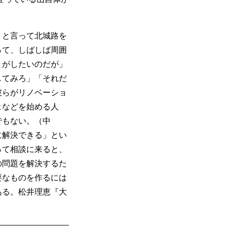
」と言って北城路を
って、しばしば周囲
とがしたいのだが」
してみろ」「それだ
彼らがリノベーショ
ェなどを始める人
でもない。（中
に解決できる」とい
って相談に来ると、
の問題を解決するた
要なものを作るには
ある。松井理恵『大