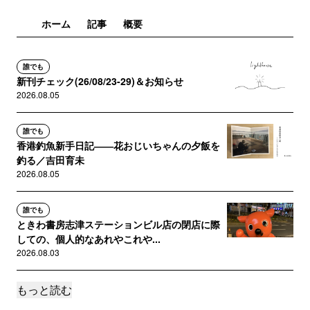
ホーム
記事
概要
誰でも
新刊チェック(26/08/23-29)＆お知らせ
2026.08.05
誰でも
香港釣魚新手日記――花おじいちゃんの夕飯を
釣る／吉田育未
2026.08.05
誰でも
ときわ書房志津ステーションビル店の閉店に際
しての、個人的なあれやこれや...
2026.08.03
もっと読む
誰でも
クレオさんの「幸あれ！」――対面型選書サー