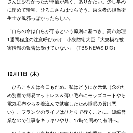
さんは少なかったが単価が高く、ありがたい。少し早め
に閉めて帰宅。ひろこさんはつらそう。歯医者の担当衛
生士が風邪っぽかったらしい。
「自らの命は自らが守るという原則に基づき」高市総理
1週間程度の注意呼びかけ 小泉防衛大臣「大規模な被
害情報の報告は受けていない」（TBS NEWS DIG）
12月11日（木）
ひろこさんは今日もだめ。私はどうにか元気（念のた
め別室で簡易マットレス＆薄い毛布にモッズコートやら
電気毛布やらを着込んで就寝したため睡眠の質は悪
い）。フランツのライブはひとりで行くことに。短縮営
業なので仕事をキワキワやり、17時で閉めて有明へ。